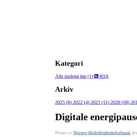
Kategori
Alle innlegg
løp (1)
RSS
Arkiv
2025 (8)
2022 (4)
2021 (11)
2020 (18)
20
Digitale energipaus
Postet av
Norges Bedriftsidrettsforbund
de