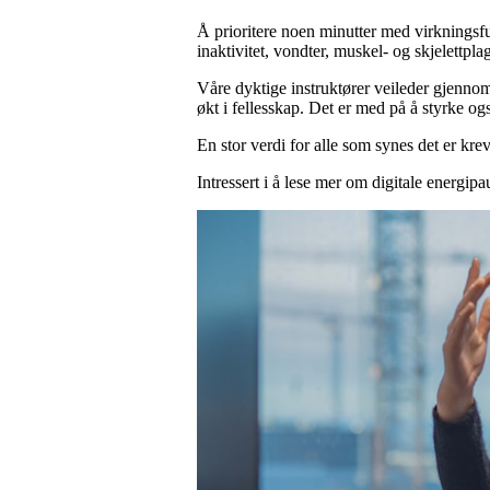
Å prioritere noen minutter med virkningsfu
inaktivitet, vondter, muskel- og skjelettplag
Våre dyktige instruktører veileder gjennom e
økt i fellesskap. Det er med på å styrke o
En stor verdi for alle som synes det er kre
Intressert i å lese mer om digitale energip