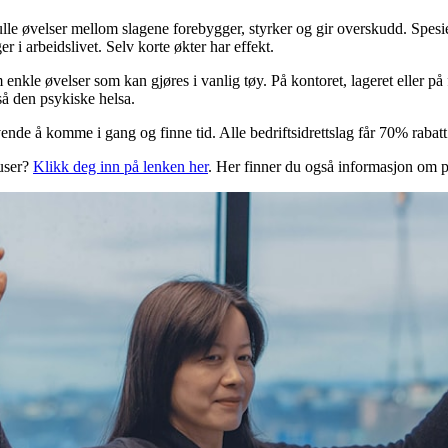
lle øvelser mellom slagene forebygger, styrker og gir overskudd. Spesie
er i arbeidslivet. Selv korte økter har effekt.
nkle øvelser som kan gjøres i vanlig tøy. På kontoret, lageret eller på f
gså den psykiske helsa.
vende å komme i gang og finne tid. Alle bedriftsidrettslag får 70% rabatt 
auser?
Klikk deg inn på lenken her
. Her finner du også informasjon om p