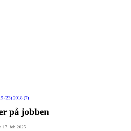
19 (23)
2018 (7)
er på jobben
n
17. feb 2025